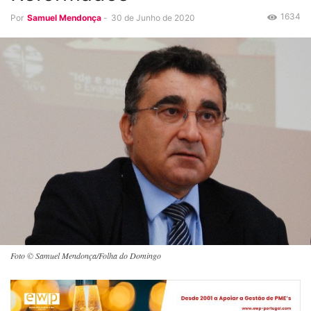
1634
Por
Samuel Mendonça
-
30 de Junho de 2020
Foto © Samuel Mendonça/Folha do Domingo