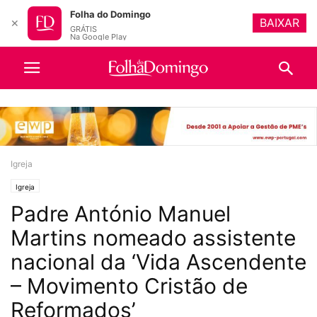
Folha do Domingo
BAIXAR
✕
GRÁTIS
Na Google Play
Igreja
Igreja
Padre António Manuel
Martins nomeado assistente
nacional da ‘Vida Ascendente
– Movimento Cristão de
Reformados’