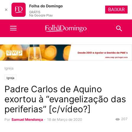
Folha do Domingo
BAIXAR
✕
GRÁTIS
Na Google Play
Igreja
Igreja
Padre Carlos de Aquino
exortou à “evangelização das
periferias” [c/vídeo?]
207
Por
Samuel Mendonça
-
18 de Março de 2020