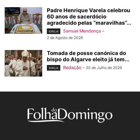
Padre Henrique Varela celebrou
60 anos de sacerdócio
agradecido pelas “maravilhas”...
Samuel Mendonça
-
IGREJA
2 de Agosto de 2026
Tomada de posse canónica do
bispo do Algarve eleito já tem...
Redação
-
30 de Julho de 2026
IGREJA