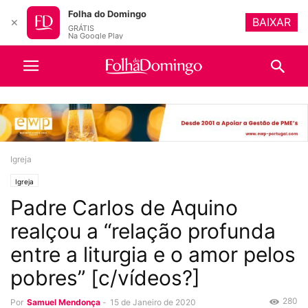
Folha do Domingo
BAIXAR
✕
GRÁTIS
Na Google Play
Igreja
Igreja
Padre Carlos de Aquino
realçou a “relação profunda
entre a liturgia e o amor pelos
pobres” [c/vídeos?]
280
Por
Samuel Mendonça
-
15 de Janeiro de 2020