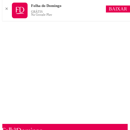
Folha do Domingo
BAIXAR
✕
GRÁTIS
Na Google Play