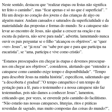
Neste sentido, destacou que “realizar etapas ou festas não significa
ter feito o caminho”, mas “ficar apenas e só no que é superficial”. ”
Há um desejo no coração dos jovens e das crianças de algo ou
alguém maior. Andam cansados e saturados da superficialidade e da
materialidade das propostas e formas do mundo. Se a catequese não
levar ao encontro de Jesus, não ajudar a crescer na oração e na
escuta da palavra, não serve para nada”, advertiu, lamentando nunca
ouvir os pais perguntar se o filho “alcançou os objetivos”, se “quer
«ver» Jesus”, se “já reza” ou “sabe por que e para que participa na
eucaristia”, se “ama, participa e vive como cristão”.
“Estamos preocupados em chegar às etapas e devemos preocupar-
nos em chegar aos objetivos”, considerou, alertando que “entender a
catequese como caminho exige tempo e disponibilidade”. “Tempo
para descobrir Jesus na minha história”, especificou, salientando que
“a descoberta é gradual”.”O tempo catequético é um tempo de
gestação para a fé, para o testemunho e a nossa catequese não faz
testemunhas, pois não damos a conhecer Jesus”, lamentou,
criticando que, por vezes, se enverede pelo caminho do facilitismo.
“Não estarão nas nossas catequeses, liturgias, ritos e práticas
revestidas de sagrado, mas muito compostas das coisas do mundo?”,