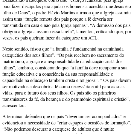
para fazer discípulos para ajudar os homens a acreditar que Jesus é o
filho de Deus”, o padre Flávio Martins afirmou que a Igreja assumiu
assim uma “função remota dos pais porque a fé deveria ser
transmitida em casa e não pela Igreja apenas”. “A demissão dos pais
obrigou a Igreja a assumir essa tarefa”, lamentou, criticando que, por
vezes, os pais queiram fazer da catequese um ATL.
Neste sentido, frisou que “a família é fundamental na caminhada
catequética dos seus filhos”. “Os pais recebem no sacramento do
matrimónio, a graça e a responsabilidade da educação cristã dos
filhos”, lembrou, considerando que “a família deve recuperar a sua
função educativa e a consciência da sua responsabilidade e
capacidade na educação também cristã e religiosa”. ” Os pais devem
ser motivados a descobrir a fé como necessária e útil para as suas
vidas, para o futuro dos seus filhos. Os pais são os primeiros
transmissores da fé, da herança e do património espiritual e cristão”,
acrescentou.
A terminar, defendeu que os pais “deveriam ser acompanhados” e
evidenciou a necessidade de “criar espaços e ocasiões de formação”.
“Não podemos descurar a catequese de adultos que é muito