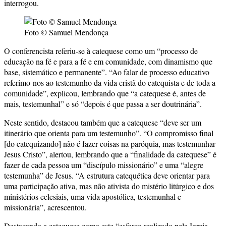
interrogou.
Foto © Samuel Mendonça
O conferencista referiu-se à catequese como um “processo de
educação na fé e para a fé e em comunidade, com dinamismo que
base, sistemático e permanente”. “Ao falar de processo educativo
referimo-nos ao testemunho da vida cristã do catequista e de toda a
comunidade”, explicou, lembrando que “a catequese é, antes de
mais, testemunhal” e só “depois é que passa a ser doutrinária”.
Neste sentido, destacou também que a catequese “deve ser um
itinerário que orienta para um testemunho”. “O compromisso final
[do catequizando] não é fazer coisas na paróquia, mas testemunhar
Jesus Cristo”, alertou, lembrando que a “finalidade da catequese” é
fazer de cada pessoa um “discípulo missionário” e uma “alegre
testemunha” de Jesus. “A estrutura catequética deve orientar para
uma participação ativa, mas não ativista do mistério litúrgico e dos
ministérios eclesiais, uma vida apostólica, testemunhal e
missionária”, acrescentou.
Destacando a catequese como este “esforço realizado pela Igreja