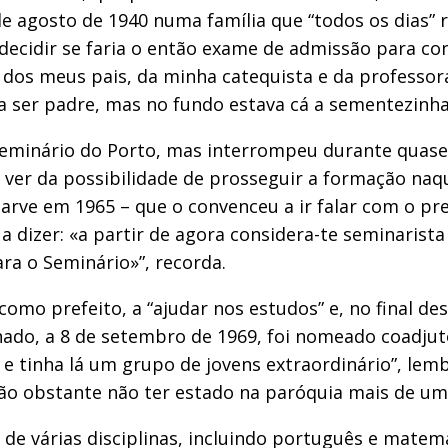
e agosto de 1940 numa família que “todos os dias” 
e decidir se faria o então exame de admissão para co
ia dos meus pais, da minha catequista e da professo
 ser padre, mas no fundo estava cá a sementezinha 
eminário do Porto, mas interrompeu durante quase 
er da possibilidade de prosseguir a formação naque
arve em 1965 – que o convenceu a ir falar com o pre
 a dizer: «a partir de agora considera-te seminaris
a o Seminário»”, recorda.
omo prefeito, a “ajudar nos estudos” e, no final de
enado, a 8 de setembro de 1969, foi nomeado coadju
e tinha lá um grupo de jovens extraordinário”, lemb
ão obstante não ter estado na paróquia mais de um
 de várias disciplinas, incluindo português e matemá