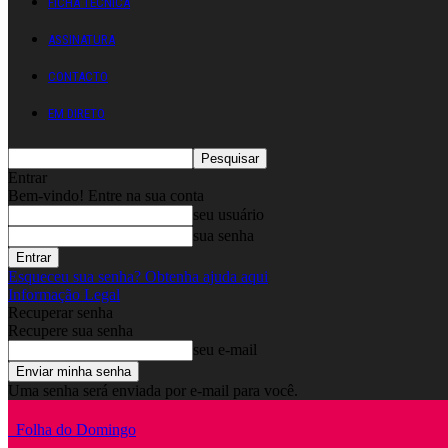
FICHA TÉCNICA
ASSINATURA
CONTACTO
EM DIRETO
Entrar
Bem-vindo! Entre na sua conta
seu usuário
sua senha
Esqueceu sua senha? Obtenha ajuda aqui
Informação Legal
Recuperar senha
Recupere sua senha
seu e-mail
Uma senha será enviada por e-mail para você.
Folha do Domingo