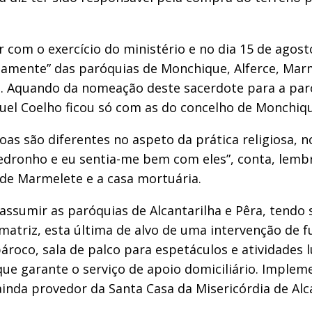
r com o exercício do ministério e no dia 15 de ago
riamente” das paróquias de Monchique, Alferce, Marm
nes. Aquando da nomeação deste sacerdote para a p
uel Coelho ficou só com as do concelho de Monchiq
ssoas são diferentes no aspeto da prática religio
medronho e eu sentia-me bem com eles”, conta, lemb
 de Marmelete e a casa mortuária.
assumir as paróquias de Alcantarilha e Pêra, tendo
a matriz, esta última de alvo de uma intervenção d
pároco, sala de palco para espetáculos e atividades l
que garante o serviço de apoio domiciliário. Impleme
 ainda provedor da Santa Casa da Misericórdia de Alc