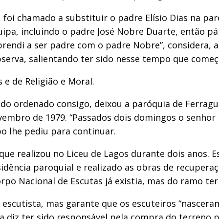
foi chamado a substituir o padre Elísio Dias na par
, incluindo o padre José Nobre Duarte, então pároco
prendi a ser padre com o padre Nobre”, considera, 
bserva, salientando ter sido nesse tempo que começ
e de Religião e Moral.
sido ordenado consigo, deixou a paróquia de Ferragu
ovembro de 1979. “Passados dois domingos o senhor 
o lhe pediu para continuar.
 que realizou no Liceu de Lagos durante dois anos. 
idência paroquial e realizado as obras de recuperaç
po Nacional de Escutas já existia, mas do ramo te
cutista, mas garante que os escuteiros “nasceram
a diz ter sido responsável pela compra do terreno p