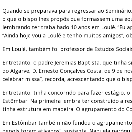
Quando se preparava para regressar ao Seminário, 
o que o bispo lhes propôs que formassem uma equipa
lembrando ter trabalhado 10 anos em Loulé. “Eu a
“Ainda hoje vou a Loulé e tenho muitos amigos”, o
Em Loulé, também foi professor de Estudos Sociais 
Entretanto, o padre Jeremias Baptista, que tinha 
do Algarve, D. Ernesto Gonçalves Costa, de 9 de n
celebrar missa”, recorda, acrescentando que o bisp
Entretanto, tinha concorrido para fazer estágio, o
Estômbar. Na primeira lembra ter construído a res
tinha estrutura em madeira. O agrupamento do Cor
Em Estômbar também não fundou o agrupamento es
depois foram ativados”, sustenta. Naquela paróqui