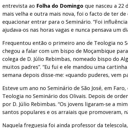
entrevista ao
Folha do Domingo
que nasceu a 22 d
mais velha e outra mais nova, foi o facto de ter d
equacionar entrar para o Seminário. “Foi influênc
ajudava-os nas horas vagas e nunca pensava um dia
Frequentou então o primeiro ano de Teologia no S
chegou a falar com um bispo de Moçambique para v
colega de D. Júlio Rebimbas, nomeado bispo do Alg
muitos padres”. “Eu fui e ele mandou uma cartinha
semana depois disse-me: «quando puderes, vem par
Esteve um ano no Seminário de São José, em Faro, c
Teologia no Seminário dos Olivais. Depois de ord
por D. Júlio Rebimbas. “Os jovens ligaram-se a mim 
santos populares e os arraiais que promoveram, n
Naquela freguesia foi ainda professor da telescola,