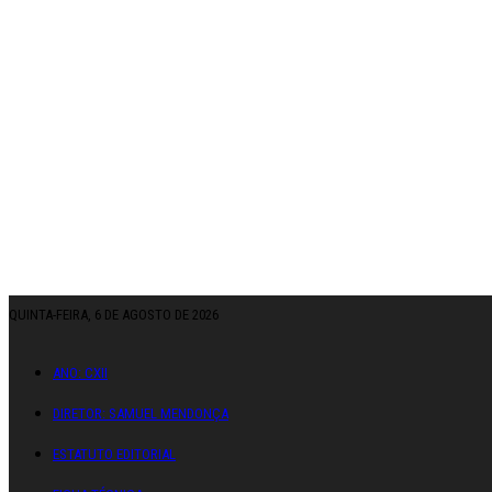
QUINTA-FEIRA, 6 DE AGOSTO DE 2026
ANO: CXII
DIRETOR: SAMUEL MENDONÇA
ESTATUTO EDITORIAL