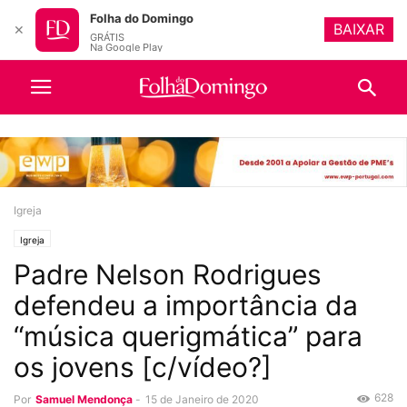
Folha do Domingo
BAIXAR
✕
GRÁTIS
Na Google Play
Igreja
Igreja
Padre Nelson Rodrigues
defendeu a importância da
“música querigmática” para
os jovens [c/vídeo?]
628
Por
Samuel Mendonça
-
15 de Janeiro de 2020