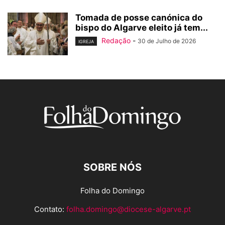
Tomada de posse canónica do
bispo do Algarve eleito já tem...
Redação
-
30 de Julho de 2026
IGREJA
SOBRE NÓS
Folha do Domingo
Contato:
folha.domingo@diocese-algarve.pt