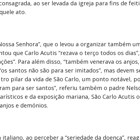
nsagrada, ao ser levada da igreja para fins de feit
quele ato.
 Nossa Senhora”, que o levou a organizar também u
tou que Carlo Acutis “rezava o terço todos os dias”,
ações”. Para além disso, “também venerava os anjos,
“os santos não são para ser imitados”, mas devem s
utro pilar da vida de São Carlo, um ponto notável,
ram para ser santos”, referiu também o padre Nels
rísticos e da exposição mariana, São Carlo Acutis 
anjos e demónios.
italiano, ao perceber a “seriedade da doença”, reagi