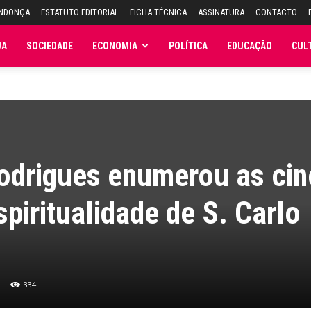
ENDONÇA
ESTATUTO EDITORIAL
FICHA TÉCNICA
ASSINATURA
CONTACTO
JA
SOCIEDADE
ECONOMIA
POLÍTICA
EDUCAÇÃO
CUL
odrigues enumerou as ci
piritualidade de S. Carlo
334