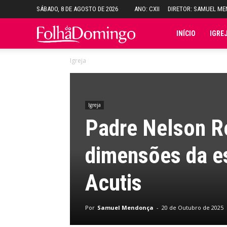
SÁBADO, 8 DE AGOSTO DE 2026
ANO: CXII
DIRETOR: SAMUEL M
Folha
INÍCIO
IGRE
Igreja
do
Domingo
Igreja
Padre Nelson R
dimensões da es
Acutis
Por
Samuel Mendonça
-
20 de Outubro de 2025