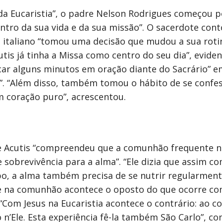
 da Eucaristia”, o padre Nelson Rodrigues começou po
entro da sua vida e da sua missão”. O sacerdote con
taliano “tomou uma decisão que mudou a sua rotina
utis já tinha a Missa como centro do seu dia”, evide
car alguns minutos em oração diante do Sacrário” e
s”. “Além disso, também tomou o hábito de se conf
 coração puro”, acrescentou.
e Acutis “compreendeu que a comunhão frequente n
sobrevivência para a alma”. “Ele dizia que assim c
, a alma também precisa de se nutrir regularmente 
ue na comunhão acontece o oposto do que ocorre co
Com Jesus na Eucaristia acontece o contrário: ao c
’Ele. Esta experiência fê-la também São Carlo”, con