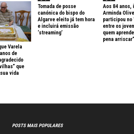
Tomada de posse
Aos 84 anos, 
canónica do bispo do
Arminda Olive
Algarve eleito já tem hora
participou no 
e incluirá emissão
entre os jove
‘streaming’
quem aprende 
pena arriscar
que Varela
 anos de
agradecido
vilhas” que
 sua vida
POSTS MAIS POPULARES