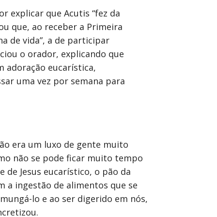
r explicar que Acutis “fez da
tou que, ao receber a Primeira
 de vida”, a de participar
nciou o orador, explicando que
m adoração eucarística,
essar uma vez por semana para
ão era um luxo de gente muito
omo não se pode ficar muito tempo
de Jesus eucarístico, o pão da
m a ingestão de alimentos que se
omungá-lo e ao ser digerido em nós,
cretizou.