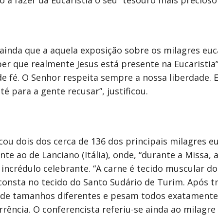
 a fazer da Eucaristia o seu “tesouro mais precioso”
ainda que a aquela exposição sobre os milagres euc
er que realmente Jesus está presente na Eucaristia”
de fé. O Senhor respeita sempre a nossa liberdade. E
 para a gente recusar”, justificou.
cou dois dos cerca de 136 dos principais milagres e
te ao de Lanciano (Itália), onde, “durante a Missa,
 incrédulo celebrante. “A carne é tecido muscular d
onsta no tecido do Santo Sudário de Turim. Após t
 de tamanhos diferentes e pesam todos exatamente 
corrência. O conferencista referiu-se ainda ao milag