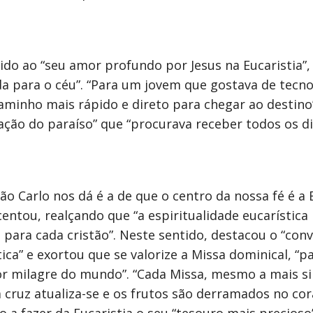
do ao “seu amor profundo por Jesus na Eucaristia”,
 para o céu”. “Para um jovem que gostava de tecno
minho mais rápido e direto para chegar ao destino”
ação do paraíso” que “procurava receber todos os di
São Carlo nos dá é a de que o centro da nossa fé é a 
centou, realçando que “a espiritualidade eucarística
ara cada cristão”. Neste sentido, destacou o “conv
tica” e exortou que se valorize a Missa dominical, “p
r milagre do mundo”. “Cada Missa, mesmo a mais si
na cruz atualiza-se e os frutos são derramados no co