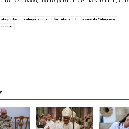
lhe foi perdoado, muito perdoará e mais amará”, c
catequistas
catequizandos
Secretariado Diocesano da Catequese
escência
R