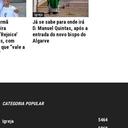
Igreja
irmã
Já se sabe para onde irá
ira
D. Manuel Quintas, após a
‘Rejoice’
entrada do novo bispo do
ns, com
Algarve
que “vale a
”
CATEGORIA POPULAR
5464
Igreja