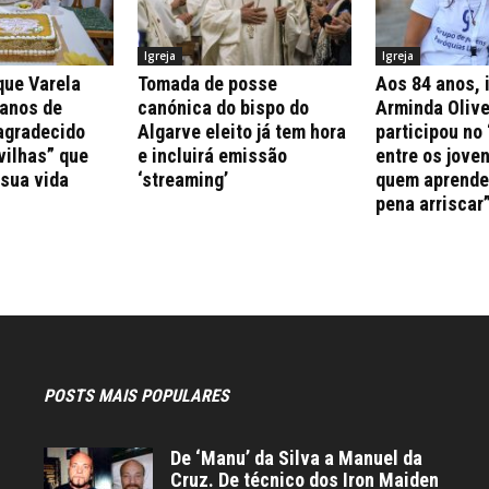
Igreja
Igreja
que Varela
Tomada de posse
Aos 84 anos, 
 anos de
canónica do bispo do
Arminda Olive
agradecido
Algarve eleito já tem hora
participou no 
vilhas” que
e incluirá emissão
entre os jove
 sua vida
‘streaming’
quem aprende 
pena arriscar
POSTS MAIS POPULARES
De ‘Manu’ da Silva a Manuel da
Cruz. De técnico dos Iron Maiden