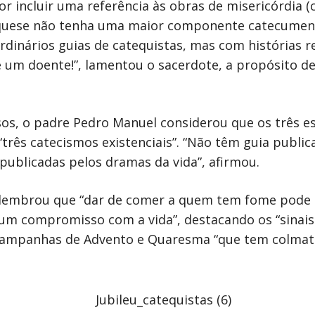
 incluir uma referência às obras de misericórdia (co
quese não tenha uma maior componente catecumena
dinários guias de catequistas, mas com histórias 
 um doente!”, lamentou o sacerdote, a propósito d
esos, o padre Pedro Manuel considerou que os três e
 “três catecismos existenciais”. “Não têm guia publi
publicadas pelos dramas da vida”, afirmou.
, lembrou que “dar de comer a quem tem fome pode 
um compromisso com a vida”, destacando os “sinais
campanhas de Advento e Quaresma “que tem colmat