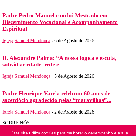
Padre Pedro Manuel conclui Mestrado em
Discernimento Vocacional e Acompanhamento
Espiritual
Igreja
Samuel Mendonça
-
6 de Agosto de 2026
D. Alexandre Palma: “A nossa lógica é escuta,
subsidiariedade, rede e...
Igreja
Samuel Mendonça
-
5 de Agosto de 2026
Padre Henrique Varela celebrou 60 anos de
sacerdócio agradecido pelas “maravilhas”...
Igreja
Samuel Mendonça
-
2 de Agosto de 2026
SOBRE NÓS
Folha do Domingo
Este site utiliza cookies para melhorar o desempenho e a sua
Contato:
folha.domingo@diocese-algarve.pt