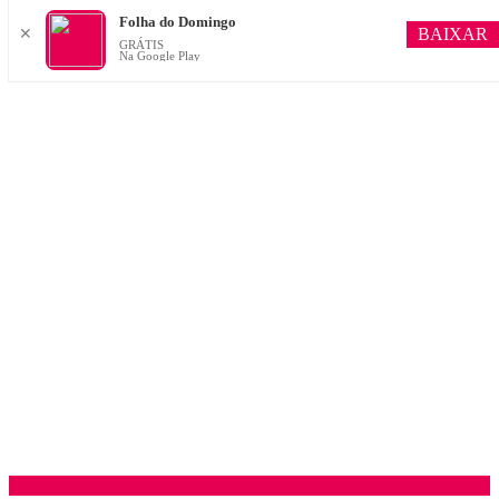
Folha do Domingo
BAIXAR
✕
GRÁTIS
Na Google Play