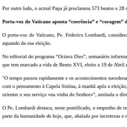
Por outro lado, o actual Papa já proclamou 573 beatos e 28 
Porta-voz do Vaticano aponta “coerência” e “coragem” d
O porta-voz do Vaticano, Pe. Federico Lombardi, consider
aquando da sua eleição.
No editorial do programa “Octava Dies”, semanário informat
que tem marcado a vida de Bento XVI, eleito a 19 de Abril 
"O tempo passou rapidamente e os acontecimentos sucederam-
com o pensamento à Capela Sistina, à manhã após a eleição,
orientar o seu serviço «na vinha do Senhor»”, assinala o dir
O Pe. Lombardi destaca, neste pontificado, o empenho de rec
parte da humanidade de hoje, que, abalada por incertezas e r