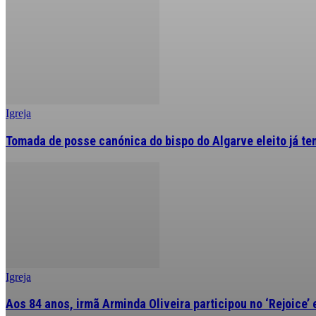
Igreja
Tomada de posse canónica do bispo do Algarve eleito já tem
Igreja
Aos 84 anos, irmã Arminda Oliveira participou no ‘Rejoice’