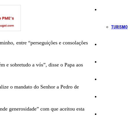
Economia
TURISMO
aminho, entre “perseguições e consolações
Política
Educação
m e sobretudo a vós”, disse o Papa aos
Cultura
ealize o mandato do Senhor a Pedro de
Ambiente
ande generosidade” com que aceitou esta
Desporto