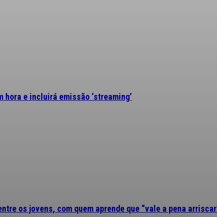
 hora e incluirá emissão ‘streaming’
 entre os jovens, com quem aprende que “vale a pena arriscar