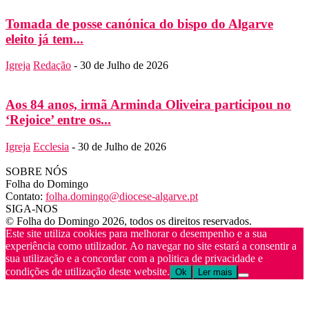
Tomada de posse canónica do bispo do Algarve
eleito já tem...
Igreja
Redação
-
30 de Julho de 2026
Aos 84 anos, irmã Arminda Oliveira participou no
‘Rejoice’ entre os...
Igreja
Ecclesia
-
30 de Julho de 2026
SOBRE NÓS
Folha do Domingo
Contato:
folha.domingo@diocese-algarve.pt
SIGA-NOS
© Folha do Domingo 2026, todos os direitos reservados.
Este site utiliza cookies para melhorar o desempenho e a sua
experiência como utilizador. Ao navegar no site estará a consentir a
sua utilização e a concordar com a politica de privacidade e
condições de utilização deste website.
Ok
Ler mais