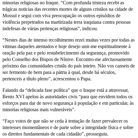
minorias religiosas no Iraque. “Com profunda tristeza recebi as
trágicas noticias das recentes mortes de alguns cristãos na cidade de
Mossul e segui com viva preocupação os outros episódios de
violência perpetrados na martirizada terra iraquiana contra pessoas
indefesas de várias pertenças religiosas”, indicou.
“Nestes dias de intenso recolhimento rezei muitas vezes por todas as
vitimas daqueles atentados e hoje desejo unir-me espiritualmente à
oração pela paz e pelo restabelecimento da segurança, promovido
pelo Conselho dos Bispos de Nínive. Encontro-me afectuosamente
próximo das comunidades cristãs do país inteiro. Não vos canseis de
ser fermento de bem para a pátria à qual, desde há séculos,
pertenceis a título pleno”, acrescentou o Papa.
Falando da “delicada fase política” que o Iraque está a atravessar,
Bento XVI apelou às autoridades civis “para que envidem todos os
esforços para dar de novo segurança à população e em particular, às
minorias religiosas mais vulneráveis”.
“Faço votos de que não se ceda à tentação de fazer prevalecer os
interesses momentâneos e de parte sobre a integridade física e sobre
os direitos fundamentais de cada cidadão”, prosseguiu.