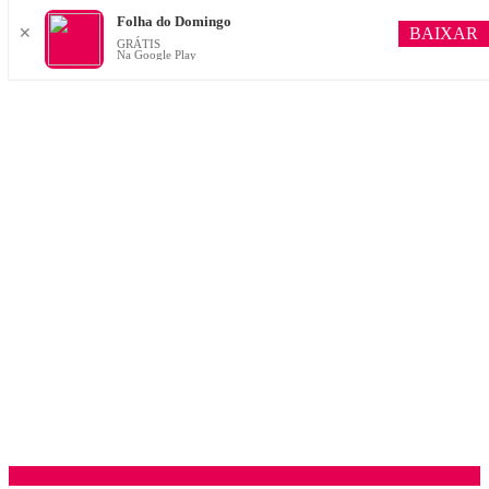
Folha do Domingo
BAIXAR
✕
GRÁTIS
Na Google Play