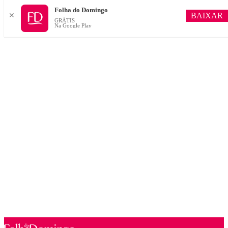
Folha do Domingo
BAIXAR
✕
GRÁTIS
Na Google Play