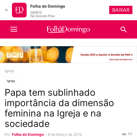
Folha do Domingo
BAIXAR
✕
GRÁTIS
Na Google Play
Igreja
Igreja
Papa tem sublinhado
importância da dimensão
feminina na Igreja e na
sociedade
54
Por
Folha do Domingo
-
8 de Março de 2010