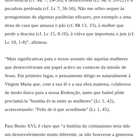
sírio-fenícia (cf. Mc 7, 24-30), à hemorroíssa (cf. Mt 9, 20-22) e à
pecadora perdoada (cf. Lc 7, 36-50). Não me refiro sequer às
protagonistas de algumas parábolas eficazes, por exemplo a uma
dona de casa que amassa o pão (cf. Mt 13, 33), à mulher que
perde a dracma (cf. Lc 15, 8-10), à viúva que importuna o juiz (cf.
Lc 18, 1-8)”, afirmou.
“Mais significativas para o nosso assunto são aquelas mulheres
que desenvolveram um papel activo no contexto da missão de
Jesus. Em primeiro lugar, o pensamento dirige-se naturalmente à
Virgem Maria que, com a sua fé e a sua obra materna, colaborou
de modo único para a nossa Redenção, tanto que Isabel pôde
proclamá-la "bendita és tu entre as mulheres" (Lc 1, 42),
acrescentando: "Feliz de ti que acreditaste" (Lc 1, 45).
Para Bento XVI, é claro que “a história do cristianismo teria tido
um desenvolvimento muito diferente, se não houvesse a generosa