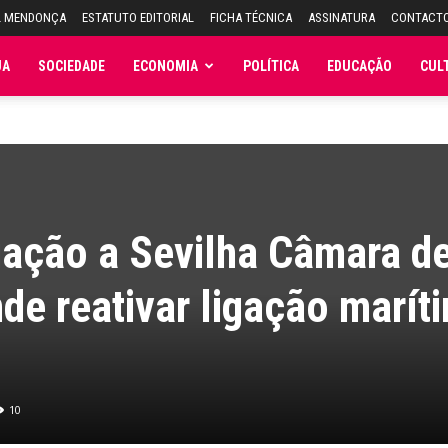
L MENDONÇA
ESTATUTO EDITORIAL
FICHA TÉCNICA
ASSINATURA
CONTACT
JA
SOCIEDADE
ECONOMIA
POLÍTICA
EDUCAÇÃO
CUL
gação a Sevilha Câmara d
de reativar ligação marít
10