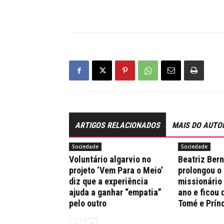
ARTIGOS RELACIONADOS
MAIS DO AUTO
Sociedade
Sociedade
Voluntário algarvio no
Beatriz Ber
projeto ‘Vem Para o Meio’
prolongou o
diz que a experiência
missionário
ajuda a ganhar “empatia”
ano e ficou 
pelo outro
Tomé e Prín