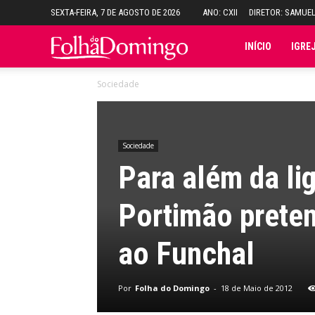
SEXTA-FEIRA, 7 DE AGOSTO DE 2026
ANO: CXII
DIRETOR: SAMUE
Folha
INÍCIO
IGRE
Sociedade
do
Domingo
Sociedade
Para além da li
Portimão preten
ao Funchal
Por
Folha do Domingo
-
18 de Maio de 2012