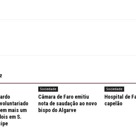
R
Sociedade
Sociedade
nardo
Câmara de Faro emitiu
Hospital de F
 voluntariado
nota de saudação ao novo
capelão
 em mais um
bispo do Algarve
dois em S.
cipe