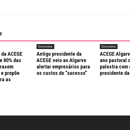
R
Economia
Economia
a da ACEGE
Antigo presidente da
ACEGE Algarv
e 80% das
ACEGE veio ao Algarve
ano pastoral 
trasem
alertar empresários para
palestra com 
 e propõe
os custos do “sucesso”
presidente da
ra as
s