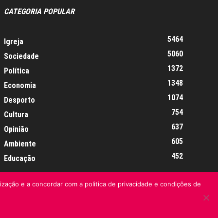
CATEGORIA POPULAR
5464
Igreja
5060
Sociedade
1372
Política
1348
Economia
1074
Desporto
754
Cultura
637
Opinião
605
Ambiente
452
Educação
lização e a concordar com a politica de privacidade e condições de
Informação Legal
Made by algarIT.pt