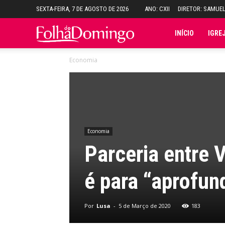
SEXTA-FEIRA, 7 DE AGOSTO DE 2026
ANO: CXII
DIRETOR: SAMUE
Folha
INÍCIO
IGRE
Economia
do
Domingo
Economia
Parceria entre 
é para “aprofun
Por
Lusa
-
5 de Março de 2020
183