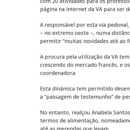
com 20 atividades para os professo
página na internet da VA para ser d
A responsável por esta via pedonal,
– no extremo oeste –, numa distânc
permitir “muitas novidades até ao f
A procura pela utilização da VA te
crescendo do mercado francês, e os
coordenadora.
Esta dinâmica tem permitido desenv
a “passagem de testemunho” de pesso
No entanto, realçou Anabela Santos
termos de alimentação, nomeadame
até as merendas que levam.