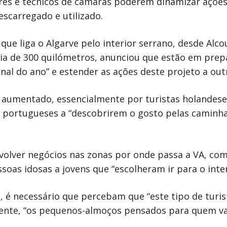
res e técnicos de câmaras poderem dinamizar ações. 
escarregado e utilizado.
 que liga o Algarve pelo interior serrano, desde Alc
ia de 300 quilómetros, anunciou que estão em prep
inal do ano” e estender as ações deste projeto a out
m aumentado, essencialmente por turistas holandes
 portugueses a “descobrirem o gosto pelas caminha
olver negócios nas zonas por onde passa a VA, com 
as idosas a jovens que “escolheram ir para o inter
, é necessário que percebam que “este tipo de turi
nte, “os pequenos-almoços pensados para quem va