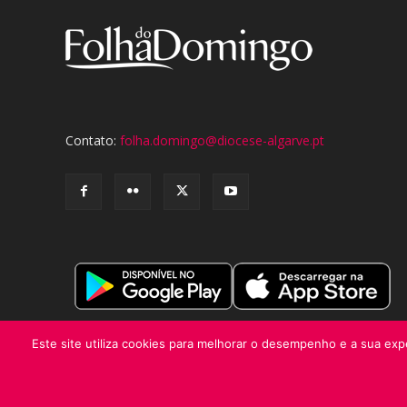
Contato:
folha.domingo@diocese-algarve.pt
Este site utiliza cookies para melhorar o desempenho e a sua expe
© Folha do Domingo 2026, todos os direitos reservados.