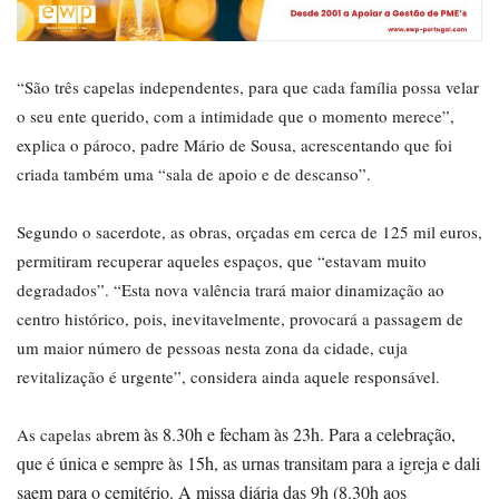
“São três capelas independentes, para que cada família possa velar
o seu ente querido, com a intimidade que o momento merece”,
explica o pároco, padre Mário de Sousa, acrescentando que foi
criada também uma “sala de apoio e de descanso”.
Segundo o sacerdote, as obras, orçadas em cerca de 125 mil euros,
permitiram recuperar aqueles espaços, que “estavam muito
degradados”. “Esta nova valência trará maior dinamização ao
centro histórico, pois, inevitavelmente, provocará a passagem de
um maior número de pessoas nesta zona da cidade, cuja
revitalização é urgente”, considera ainda aquele responsável.
e
m às 8.30h e fecha
m às 23h. Para a celebração,
As capelas abr
que é única e sempre às 15h, as urnas transita
m para a igreja e dali
sa
em para o cemitério. A missa diária das 9h (8.30h aos