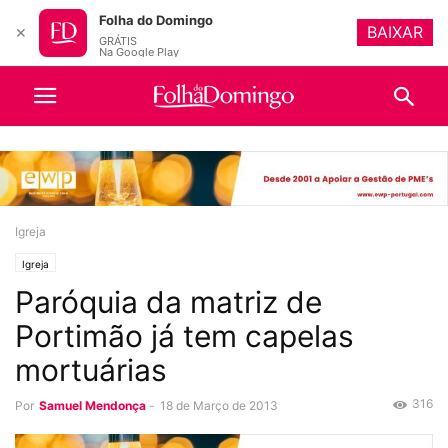
Folha do Domingo
BAIXAR
✕
GRÁTIS
Na Google Play
Igreja
Igreja
Paróquia da matriz de
Portimão já tem capelas
mortuárias
316
Por
Samuel Mendonça
-
18 de Março de 2013