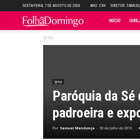
SEXTA-FEIRA, 7 DE AGOSTO DE 2026
ANO: CXII
DIRETOR: SAMUE
Folha
INÍCIO
IGRE
Igreja
do
Domingo
Igreja
Paróquia da Sé 
padroeira e exp
Por
Samuel Mendonça
-
30 de Julho de 2013