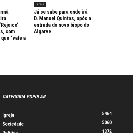
Igreja
irmã
Já se sabe para onde irá
ira
D. Manuel Quintas, após a
‘Rejoice’
entrada do novo bispo do
ns, com
Algarve
que “vale a
”
CATEGORIA POPULAR
5464
Igreja
5060
Sociedade
1372
Política