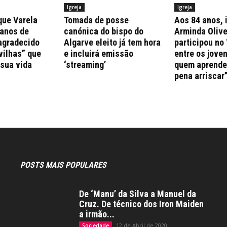
Igreja
Igreja
que Varela
Tomada de posse
Aos 84 anos, 
 anos de
canónica do bispo do
Arminda Olive
agradecido
Algarve eleito já tem hora
participou no 
vilhas” que
e incluirá emissão
entre os jove
 sua vida
‘streaming’
quem aprende 
pena arriscar
POSTS MAIS POPULARES
De ‘Manu’ da Silva a Manuel da
Cruz. De técnico dos Iron Maiden
a irmão...
12 de Abril de 2020
Sociedade