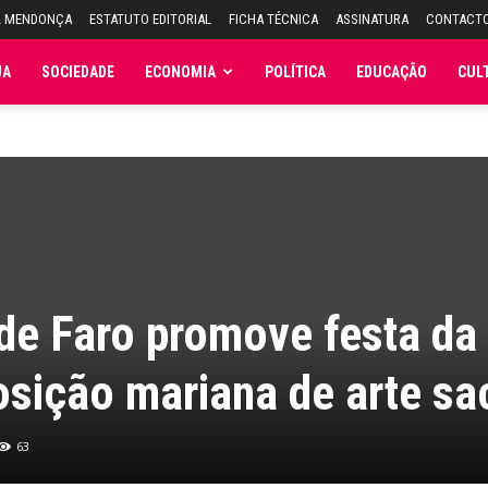
L MENDONÇA
ESTATUTO EDITORIAL
FICHA TÉCNICA
ASSINATURA
CONTACT
JA
SOCIEDADE
ECONOMIA
POLÍTICA
EDUCAÇÃO
CUL
de Faro promove festa da
osição mariana de arte sa
63