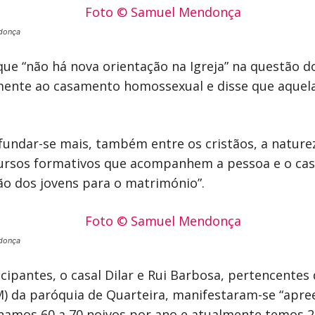
donça
ue “não há nova orientação na Igreja” na questão d
mente ao casamento homossexual e disse que aquela
ofundar-se mais, também entre os cristãos, a nature
ursos formativos que acompanhem a pessoa e o casal
ão dos jovens para o matrimónio”.
donça
cipantes, o casal Dilar e Rui Barbosa, pertencentes
) da paróquia de Quarteira, manifestaram-se “apre
nhamos 60 a 70 noivos por ano e atualmente temos 2