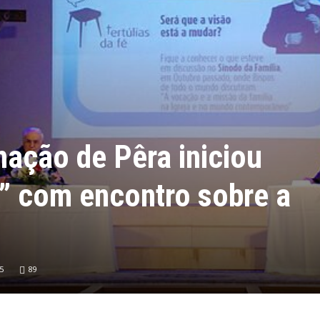
ação de Pêra iniciou
é” com encontro sobre a
5
89