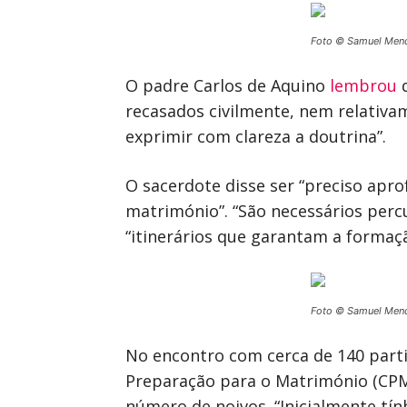
Foto © Samuel Men
O padre Carlos de Aquino
lembrou
q
recasados civilmente, nem relativa
exprimir com clareza a doutrina”.
O sacerdote disse ser “preciso apr
matrimónio”. “São necessários perc
“itinerários que garantam a formaç
Foto © Samuel Men
No encontro com cerca de 140 parti
Preparação para o Matrimónio (CPM
número de noivos. “Inicialmente tí