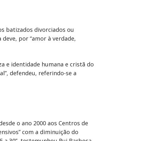
os batizados divorciados ou
 deve, por “amor à verdade,
za e identidade humana e cristã do
”, defendeu, referindo-se a
 desde o ano 2000 aos Centros de
ensivos” com a diminuição do
5 a 30”, testemunhou Rui Barbosa.