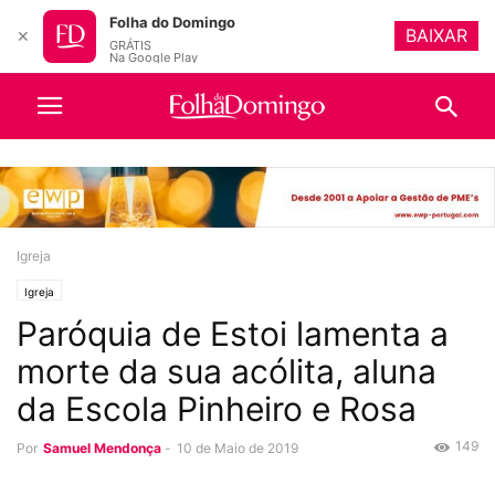
Folha do Domingo
BAIXAR
✕
GRÁTIS
Na Google Play
Igreja
Igreja
Paróquia de Estoi lamenta a
morte da sua acólita, aluna
da Escola Pinheiro e Rosa
149
Por
Samuel Mendonça
-
10 de Maio de 2019