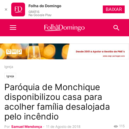
Folha do Domingo
BAIXAR
✕
GRÁTIS
Na Google Play
Igreja
Igreja
Paróquia de Monchique
disponibilizou casa para
acolher família desalojada
pelo incêndio
115
Por
Samuel Mendonça
-
11 de Agosto de 2018