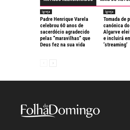
Igreja
Igreja
Padre Henrique Varela
Tomada de 
celebrou 60 anos de
canónica do
sacerdócio agradecido
Algarve elei
pelas “maravilhas” que
e incluirá e
Deus fez na sua vida
‘streaming’