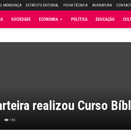
EL MENDONÇA
ESTATUTO EDITORIAL
FICHA TÉCNICA
ASSINATURA
CONTAC
JA
SOCIEDADE
ECONOMIA
POLÍTICA
EDUCAÇÃO
CUL
rteira realizou Curso Bíb
155