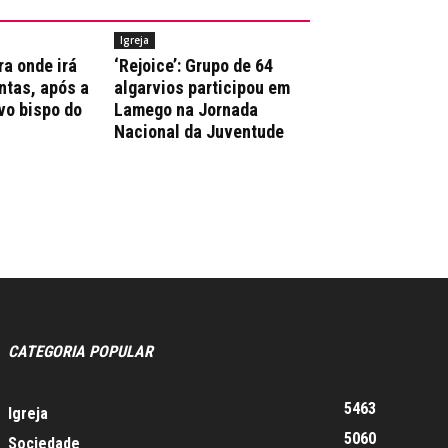
Igreja
ra onde irá
‘Rejoice’: Grupo de 64
ntas, após a
algarvios participou em
vo bispo do
Lamego na Jornada
Nacional da Juventude
CATEGORIA POPULAR
5463
Igreja
5060
Sociedade