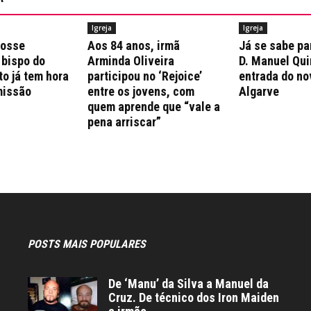
Igreja
Igreja
posse
Aos 84 anos, irmã
Já se sabe pa
 bispo do
Arminda Oliveira
D. Manuel Qui
to já tem hora
participou no ‘Rejoice’
entrada do no
missão
entre os jovens, com
Algarve
quem aprende que “vale a
pena arriscar”
POSTS MAIS POPULARES
De ‘Manu’ da Silva a Manuel da
Cruz. De técnico dos Iron Maiden