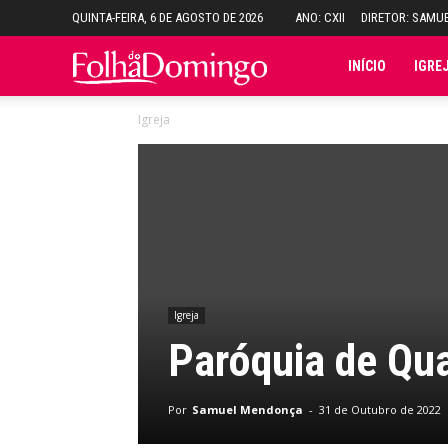
QUINTA-FEIRA, 6 DE AGOSTO DE 2026
ANO: CXII
DIRETOR: SAMU
Folha
INÍCIO
IGRE
Igreja
do
Domingo
Igreja
Paróquia de Qua
Por
Samuel Mendonça
-
31 de Outubro de 2022