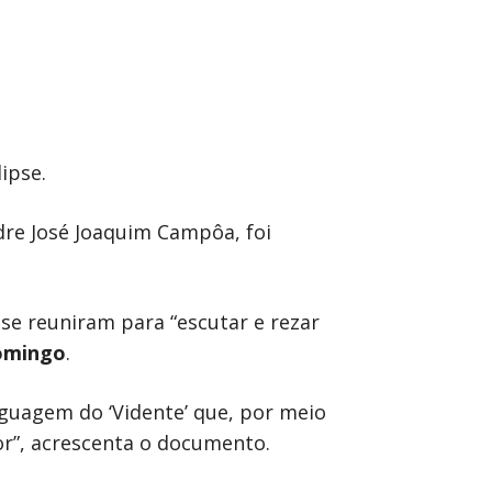
ipse.
adre José Joaquim Campôa, foi
se reuniram para “escutar e rezar
omingo
.
inguagem do ‘Vidente’ que, por meio
or”, acrescenta o documento.