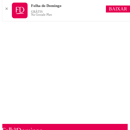
Folha do Domingo
BAIXAR
✕
GRÁTIS
Na Google Play