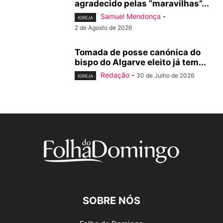
agradecido pelas “maravilhas”...
Samuel Mendonça
-
IGREJA
2 de Agosto de 2026
Tomada de posse canónica do
bispo do Algarve eleito já tem...
Redação
-
30 de Julho de 2026
IGREJA
SOBRE NÓS