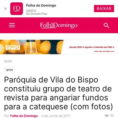
Folha do Domingo
BAIXAR
✕
GRÁTIS
Na Google Play
Igreja
Igreja
Paróquia de Vila do Bispo
constituiu grupo de teatro de
revista para angariar fundos
para a catequese (com fotos)
30
Por
Folha do Domingo
-
3 de Junho de 2011