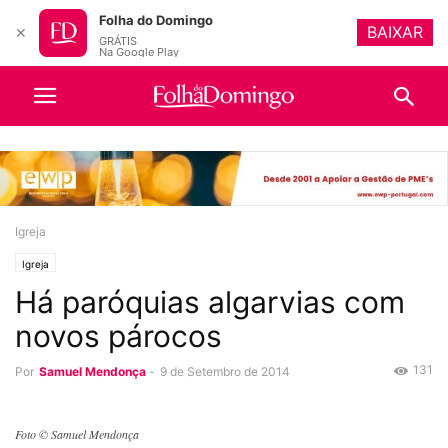
Folha do Domingo
BAIXAR
✕
GRÁTIS
Na Google Play
Igreja
Igreja
Há paróquias algarvias com
novos párocos
131
Por
Samuel Mendonça
-
9 de Setembro de 2014
Foto © Samuel Mendonça