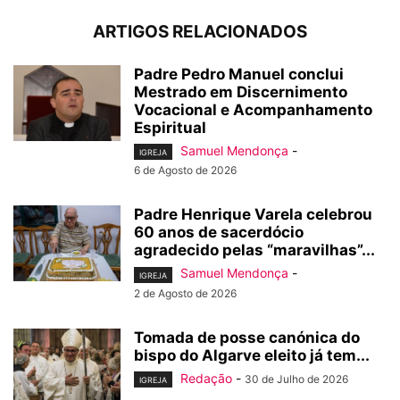
ARTIGOS RELACIONADOS
Padre Pedro Manuel conclui
Mestrado em Discernimento
Vocacional e Acompanhamento
Espiritual
Samuel Mendonça
-
IGREJA
6 de Agosto de 2026
Padre Henrique Varela celebrou
60 anos de sacerdócio
agradecido pelas “maravilhas”...
Samuel Mendonça
-
IGREJA
2 de Agosto de 2026
Tomada de posse canónica do
bispo do Algarve eleito já tem...
Redação
-
30 de Julho de 2026
IGREJA