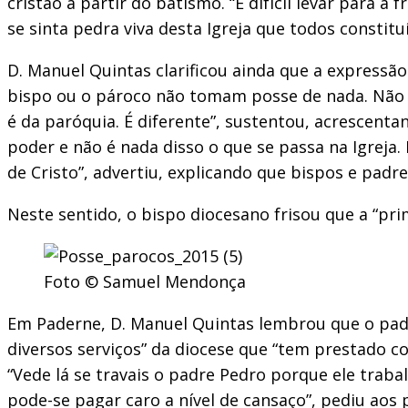
cristão a partir do batismo. “É difícil levar para
se sinta pedra viva desta Igreja que todos constitu
D. Manuel Quintas clarificou ainda que a expressão
bispo ou o pároco não tomam posse de nada. Não é 
é da paróquia. É diferente”, sustentou, acrescentan
poder e não é nada disso o que se passa na Igreja
de Cristo”, advertiu, explicando que bispos e pad
Neste sentido, o bispo diocesano frisou que a “pri
Foto © Samuel Mendonça
Em Paderne, D. Manuel Quintas lembrou que o pad
diversos serviços” da diocese que “tem prestado c
“Vede lá se travais o padre Pedro porque ele trab
pode-se pagar caro a nível de cansaço”, pediu aos