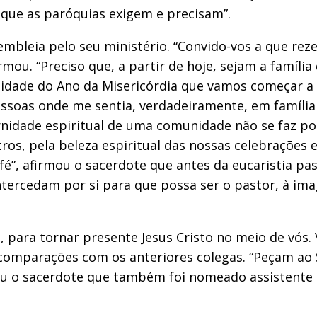
 que as paróquias exigem e precisam”.
mbleia pelo seu ministério. “Convido-vos a que rez
mou. “Preciso que, a partir de hoje, sejam a famíli
nidade do Ano da Misericórdia que vamos começar a
oas onde me sentia, verdadeiramente, em família pa
idade espiritual de uma comunidade não se faz por 
os, pela beleza espiritual das nossas celebrações 
fé”, afirmou o sacerdote que antes da eucaristia pas
ntercedam por si para que possa ser o pastor, à im
o, para tornar presente Jesus Cristo no meio de vós
do comparações com os anteriores colegas. “Peçam ao
diu o sacerdote que também foi nomeado assistente e