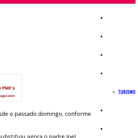
Início
Igreja
Sociedade
Economia
TURISMO
Política
desde o passado domingo, conforme
Educação
ubstituiu agora o padre Joel