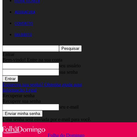
FICHA TÉCNICA
ASSINATURA
CONTACTO
EM DIRETO
Entrar
Bem-vindo! Entre na sua conta
seu usuário
sua senha
Esqueceu sua senha? Obtenha ajuda aqui
Informação Legal
Recuperar senha
Recupere sua senha
seu e-mail
Uma senha será enviada por e-mail para você.
Folha do Domingo