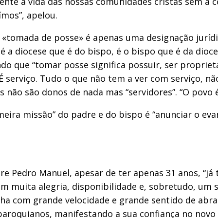
 a frente a vida das nossas comunidades cristãs sem 
ímos”, apelou.
 «tomada de posse» é apenas uma designação jurídica
a diocese que é do bispo, é o bispo que é da dioce
do que “tomar posse significa possuir, ser propriet
. É serviço. Tudo o que não tem a ver com serviço, 
res não são donos de nada mas “servidores”. “O pov
meira missão” do padre e do bispo é “anunciar o eva
re Pedro Manuel, apesar de ter apenas 31 anos, “j
om muita alegria, disponibilidade e, sobretudo, um 
alha com grande velocidade e grande sentido de abra
 paroquianos, manifestando a sua confiança no novo