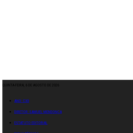
QUINTA-FEIRA, 6 DE AGOSTO DE 2026
ANO: CXII
DIRETOR: SAMUEL MENDONÇA
ESTATUTO EDITORIAL