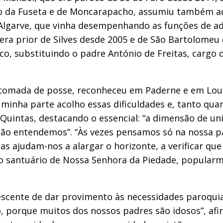
oco da Fuseta e de Moncarapacho, assumiu também a
 Algarve, que vinha desempenhando as funções de ad
 era prior de Silves desde 2005 e de São Bartolomeu
co, substituindo o padre António de Freitas, carg
e tomada de posse, reconheceu em Paderne e em Loulé
inha parte acolho essas dificuldades e, tanto quan
Quintas, destacando o essencial: “a dimensão de uni
 não entendemos”. “Às vezes pensamos só na nossa 
s ajudam-nos a alargar o horizonte, a verificar que
 no santuário de Nossa Senhora da Piedade, popula
scente de dar provimento às necessidades paroquiais.
o, porque muitos dos nossos padres são idosos”, af