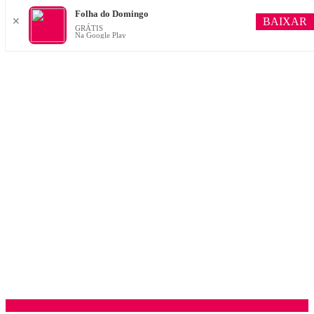
Folha do Domingo
BAIXAR
✕
GRÁTIS
Na Google Play