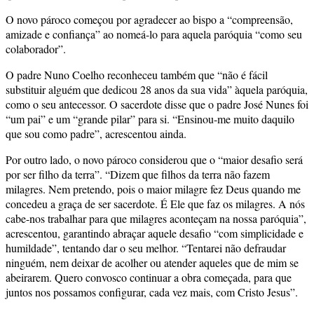
O novo pároco começou por agradecer ao bispo a “compreensão,
amizade e confiança” ao nomeá-lo para aquela paróquia “como seu
colaborador”.
O padre Nuno Coelho reconheceu também que “não é fácil
substituir alguém que dedicou 28 anos da sua vida” àquela paróquia,
como o seu antecessor. O sacerdote disse que o padre José Nunes foi
“um pai” e um “grande pilar” para si. “Ensinou-me muito daquilo
que sou como padre”, acrescentou ainda.
Por outro lado, o novo pároco considerou que o “maior desafio será
por ser filho da terra”. “Dizem que filhos da terra não fazem
milagres. Nem pretendo, pois o maior milagre fez Deus quando me
concedeu a graça de ser sacerdote. É Ele que faz os milagres. A nós
cabe-nos trabalhar para que milagres aconteçam na nossa paróquia”,
acrescentou, garantindo abraçar aquele desafio “com simplicidade e
humildade”, tentando dar o seu melhor. “Tentarei não defraudar
ninguém, nem deixar de acolher ou atender aqueles que de mim se
abeirarem. Quero convosco continuar a obra começada, para que
juntos nos possamos configurar, cada vez mais, com Cristo Jesus”.