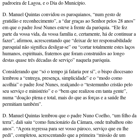
padroeira de Lagoa, e o Dia do Município.
D. Manuel Quintas convidou os paroquianos, “num gesto de
gratidão e reconhecimento”, a “dar graças ao Senhor pelos 28 anos”
em que o padre José Nunes esteve à frente da paróquia. “Ele fez
parte da vossa vida, da vossa família e, certamente, há de continuar a
fazer”, afirmou, acrescentando que “deixar de ter responsabilidade
paroquial não significa desligar-se” ou “cortar totalmente estes laços
humanos, espirituais, fraternos que foram construídos ao longo
destas quase três décadas de serviço” naquela paróquia.
Considerando que “só o tempo já falaria por si”, o bispo diocesano
lembrou a “entrega, presença, simplicidade” e o “modo como
acolhia” o padre José Nunes, realçando o “testemunho cristão pelo
seu serviço e ministério” e o “bem que realizou em tanta gente”,
numa “doação plena e total, mais do que as forças e a saúde lhe
permitiam também”.
D. Manuel Quintas lembrou que o padre Nuno Coelho, “um filho da
terra”, dali saiu “como funcionário da Câmara, onde trabalhou oito
anos”. “Agora regressa para ser vosso pároco, serviço que eu lhe
pedi”, completou, acrescentando que a primeira “missão de um