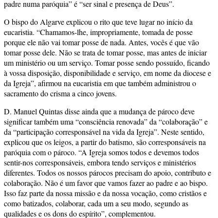
padre numa paróquia” é “ser sinal e presença de Deus”.
O bispo do Algarve explicou o rito que teve lugar no início da
eucaristia. “Chamamos-lhe, impropriamente, tomada de posse
porque ele não vai tomar posse de nada. Antes, vocês é que vão
tomar posse dele. Não se trata de tomar posse, mas antes de iniciar
um ministério ou um serviço. Tomar posse sendo possuído, ficando
à vossa disposição, disponibilidade e serviço, em nome da diocese e
da Igreja”, afirmou na eucaristia em que também administrou o
sacramento do crisma a cinco jovens.
D. Manuel Quintas disse ainda que a mudança de pároco deve
significar também uma “consciência renovada” da “colaboração” e
da “participação corresponsável na vida da Igreja”. Neste sentido,
explicou que os leigos, a partir do batismo, são corresponsáveis na
paróquia com o pároco. “A Igreja somos todos e devemos todos
sentir-nos corresponsáveis, embora tendo serviços e ministérios
diferentes. Todos os nossos párocos precisam do apoio, contributo e
colaboração. Não é um favor que vamos fazer ao padre e ao bispo.
Isso faz parte da nossa missão e da nossa vocação, como cristãos e
como batizados, colaborar, cada um a seu modo, segundo as
qualidades e os dons do espírito”, complementou.