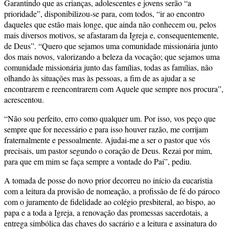
Garantindo que as crianças, adolescentes e jovens serão “a
prioridade”, disponibilizou-se para, com todos, “ir ao encontro
daqueles que estão mais longe, que ainda não conhecem ou, pelos
mais diversos motivos, se afastaram da Igreja e, consequentemente,
de Deus”. “Quero que sejamos uma comunidade missionária junto
dos mais novos, valorizando a beleza da vocação; que sejamos uma
comunidade missionária junto das famílias, todas as famílias, não
olhando às situações mas às pessoas, a fim de as ajudar a se
encontrarem e reencontrarem com Aquele que sempre nos procura”,
acrescentou.
“Não sou perfeito, erro como qualquer um. Por isso, vos peço que
sempre que for necessário e para isso houver razão, me corrijam
fraternalmente e pessoalmente. Ajudai-me a ser o pastor que vós
precisais, um pastor segundo o coração de Deus. Rezai por mim,
para que em mim se faça sempre a vontade do Pai”, pediu.
A tomada de posse do novo prior decorreu no início da eucaristia
com a leitura da provisão de nomeação, a profissão de fé do pároco
com o juramento de fidelidade ao colégio presbiteral, ao bispo, ao
papa e a toda a Igreja, a renovação das promessas sacerdotais, a
entrega simbólica das chaves do sacrário e a leitura e assinatura do