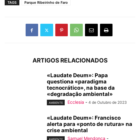
TAGS
Parque Ribeirinho de Faro
ARTIGOS RELACIONADOS
«Laudate Deum»: Papa
questiona «paradigma
tecnocrático», na base da
«degradação ambiental»
Ecclesia
-
4 de Outubro de 2023
AMBIENTE
«Laudate Deum»: Francisco
alerta para «ponto de rutura» na
crise ambiental
Samuel Mendonça
-
AMBIENTE