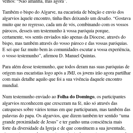
velhos: “Não amanhã, mas agora”.
Também o bispo do Algarve, na eucaristia de bênção e envio dos
algarvios àquele encontro, tinha-lhes deixando um desafio. “Gostava
muito que no regresso, cada um de vós, combinando com os vossos
párocos, desseis um testemunho à vossa paróquia porque,
certamente, vos sentis enviados não apenas da Diocese, através do
bispo, mas também através do vosso pároco e das vossas paróquias.
E sei que faz muito bem às comunidades escutar a vossa experiência,
o vosso testemunho”, afirmou D. Manuel Quintas.
Para além desse testemunho, que todos deram nas suas paróquias de
origem nas eucaristias logo após a JMJ, os jovens irão agora partilhar
com mais detalhe aquilo que foi a sua vivência daquele encontro
mundial.
Folha do Domingo
Num testemunho enviado ao
, os participantes
algarvios reconhecem que cresceram na fé, não só através das
catequeses sobre vários temas em que participaram, mas também das
palavras do papa. Os algarvios, que dizem também ter sentido “uma
grande proximidade de Jesus” e ter ganho uma consciência mais
forte da diversidade da Igreja e de que constituem a sua juventude,