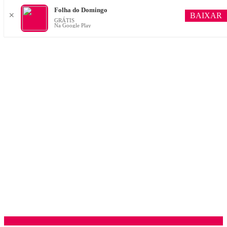
Folha do Domingo
BAIXAR
✕
GRÁTIS
Na Google Play