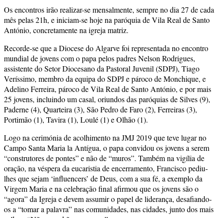
Os encontros irão realizar-se mensalmente, sempre no dia 27 de cada
mês pelas 21h, e iniciam-se hoje na paróquia de Vila Real de Santo
António, concretamente na igreja matriz.
Recorde-se que a Diocese do Algarve foi representada no encontro
mundial de jovens com o papa pelos padres Nelson Rodrigues,
assistente do Setor Diocesano da Pastoral Juvenil (SDPJ), Tiago
Veríssimo, membro da equipa do SDPJ e pároco de Monchique, e
Adelino Ferreira, pároco de Vila Real de Santo António, e por mais
25 jovens, incluindo um casal, oriundos das paróquias de Silves (9),
Paderne (4), Quarteira (3), São Pedro de Faro (2), Ferreiras (3),
Portimão (1), Tavira (1), Loulé (1) e Olhão (1).
Logo na cerimónia de acolhimento na JMJ 2019 que teve lugar no
Campo Santa Maria la Antígua, o papa convidou os jovens a serem
“construtores de pontes” e não de “muros”. Também na vigília de
oração, na véspera da eucaristia de encerramento, Francisco pediu-
lhes que sejam ‘influencers’ de Deus, com a sua fé, a exemplo da
Virgem Maria e na celebração final afirmou que os jovens são o
“agora” da Igreja e devem assumir o papel de liderança, desafiando-
os a “tomar a palavra” nas comunidades, nas cidades, junto dos mais