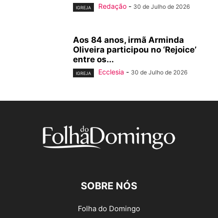
Redação
-
30 de Julho de 2026
IGREJA
Aos 84 anos, irmã Arminda
Oliveira participou no ‘Rejoice’
entre os...
Ecclesia
-
30 de Julho de 2026
IGREJA
SOBRE NÓS
Folha do Domingo