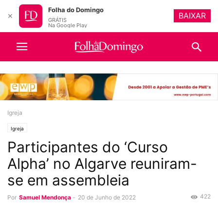
Folha do Domingo
BAIXAR
✕
GRÁTIS
Na Google Play
Igreja
Igreja
Participantes do ‘Curso
Alpha’ no Algarve reuniram-
se em assembleia
422
Por
Samuel Mendonça
-
20 de Junho de 2022