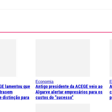
Economia
E
GE lamentou que
Antigo presidente da ACEGE veio ao
A
trasem
Algarve alertar empresários para os
c
 distinção para
custos do “sucesso”
p