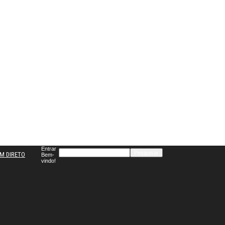
Entrar
M DIRETO
Bem-
vindo!