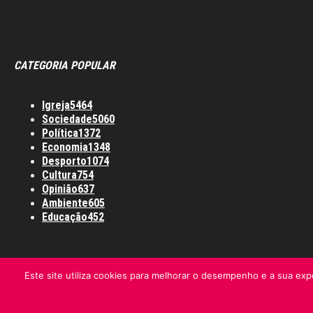
CATEGORIA POPULAR
Igreja
5464
Sociedade
5060
Política
1372
Economia
1348
Desporto
1074
Cultura
754
Opinião
637
Ambiente
605
Educação
452
Este site utiliza cookies para melhorar o desempenho e a sua expe
Informação Legal
Made by algarIT.pt