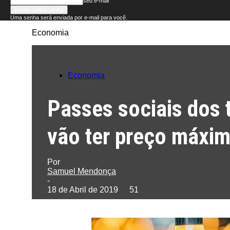
seu e-mail
Uma senha será enviada por e-mail para você.
Economia
Folha
do
Economia
Domingo
Passes sociais dos 
vão ter preço máxim
Por
Samuel Mendonça
-
18 de Abril de 2019
51