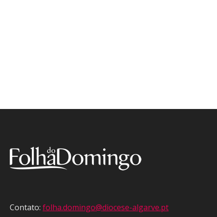
Contato:
folha.domingo@diocese-algarve.pt