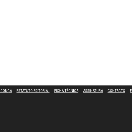
NDONÇA
ESTATUTO EDITORIAL
FICHA TÉCNICA
ASSINATURA
CONTACTO
E