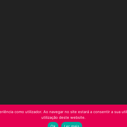
riência como utilizador. Ao navegar no site estará a consentir a sua uti
utilização deste website.
Ok
Ler mais