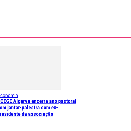
conomia
CEGE Algarve encerra ano pastoral
om jantar-palestra com ex-
residente da associação