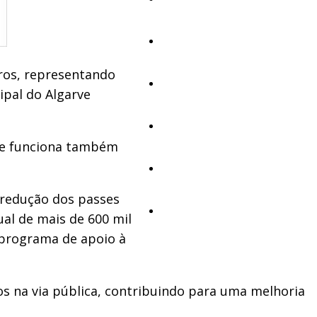
Cultura
uros, representando
Ambiente
ipal do Algarve
Desporto
que funciona também
Opinião
 redução dos passes
Vídeos
ual de mais de 600 mil
 programa de apoio à
os na via pública, contribuindo para uma melhoria