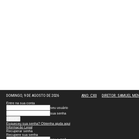
DOMINGO, 9 DE AGOSTO DE 2026
ANO: CXII
DIRETOR: SAMUEL ME
Entre na sua conta
seu usuário
sua senha
Esqueceu sua senha? Obtenha ajuda aqui
Informação Legal
Recuperar senha
Recupere sua senha