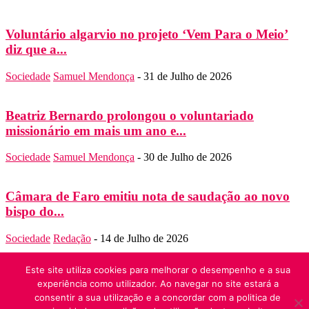
Voluntário algarvio no projeto ‘Vem Para o Meio’
diz que a...
Sociedade
Samuel Mendonça
-
31 de Julho de 2026
Beatriz Bernardo prolongou o voluntariado
missionário em mais um ano e...
Sociedade
Samuel Mendonça
-
30 de Julho de 2026
Câmara de Faro emitiu nota de saudação ao novo
bispo do...
Sociedade
Redação
-
14 de Julho de 2026
SOBRE NÓS
Este site utiliza cookies para melhorar o desempenho e a sua
Folha do Domingo
experiência como utilizador. Ao navegar no site estará a
Contato:
folha.domingo@diocese-algarve.pt
consentir a sua utilização e a concordar com a politica de
SIGA-NOS