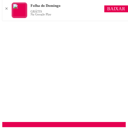
Folha do Domingo
BAIXAR
✕
GRÁTIS
Na Google Play