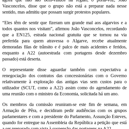
Vasconcelos, disse que o grupo não está a preparar nada nesse
sentido, mas admitiu que possam surgir protestos populares.
“Eles têm de sentir que fizeram um grande mal aos algarvios e a
todos quantos nos visitam”, afirmou João Vasconcelos, recordando
que a EN125, estrada nacional gratuita que se tornou na via
preferida para quem atravessa o Algarve, recebe atualmente
demoradas filas de trânsito e é palco de mais acidentes e feridos,
enquanto a A22 (autoestrada com portagens desde dezembro
passado) está deserta.
O representante disse aguardar também com expectativa a
renegociação dos contratos das concessionárias com o Governo
relativamente à exploração das antigas vias sem custos para o
utilizador (SCUT, como a A22) assim como do agendamento de
uma reunião com o ministro da Economia, solicitada há um ano.
Os membros da comissão reuniram-se este fim de semana, em
Armação de Pêra, e decidiram pedir audiências com os grupos
parlamentares e com a presidente do Parlamento, Assunção Esteves,
quando for entregue na Assembleia da República a petição que está
a ser preparada com vista à suspensão das portagens na A22.