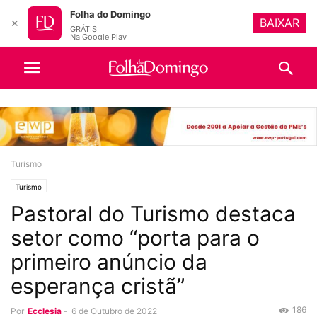
Folha do Domingo
BAIXAR
✕
GRÁTIS
Na Google Play
Turismo
Turismo
Pastoral do Turismo destaca
setor como “porta para o
primeiro anúncio da
esperança cristã”
186
Por
Ecclesia
-
6 de Outubro de 2022