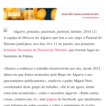
A equipa da Diocese do Algarve que tem a seu cargo a Pastoral do
Turismo participou, nos dias 10 e 11 de janeiro, nas primeiras
Jornadas Nacionais de Pastoral do Turismo
, que tiveram lugar no
Santuário de Fátima.
«Demos a conhecer o trabalho desenvolvido por nós, desde 2012,
altura em que fomos nomeados pelo Bispo do Algarve e nos
apresentámos publicamente», explicou o padre Miguel Neto,
coordenador deste grupo de trabalho. «De lá até agora, muita
coisa tem acontecido», conta o sacerdote algarvio. «Entre outras
coisas, criámos um
site
, uma
página
de facebook, que atualizamos
com informação sobre eventos e sobre o património da região;