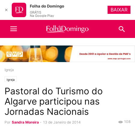
Folha do Domingo
BAIXAR
✕
GRÁTIS
Na Google Play
Igreja
Igreja
Pastoral do Turismo do
Algarve participou nas
Jornadas Nacionais
108
Por
Sandra Moreira
-
13 de Janeiro de 2014