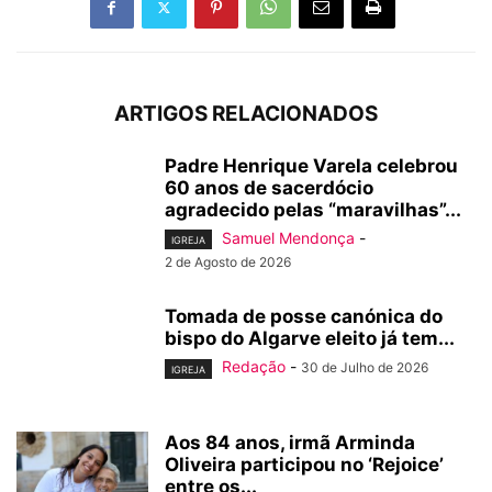
ARTIGOS RELACIONADOS
Padre Henrique Varela celebrou
60 anos de sacerdócio
agradecido pelas “maravilhas”...
Samuel Mendonça
-
IGREJA
2 de Agosto de 2026
Tomada de posse canónica do
bispo do Algarve eleito já tem...
Redação
-
30 de Julho de 2026
IGREJA
Aos 84 anos, irmã Arminda
Oliveira participou no ‘Rejoice’
entre os...