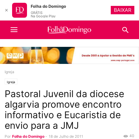
Folha do Domingo
BAIXAR
✕
GRÁTIS
Na Google Play
Igreja
Igreja
Pastoral Juvenil da diocese
algarvia promove encontro
informativo e Eucaristia de
envio para a JMJ
40
Por
Folha do Domingo
-
18 de Julho de 2011