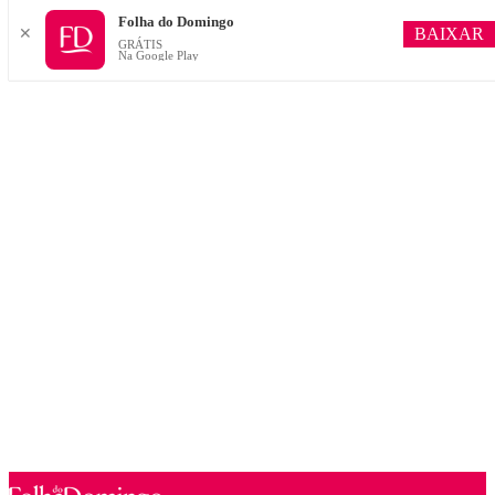
Folha do Domingo
BAIXAR
✕
GRÁTIS
Na Google Play