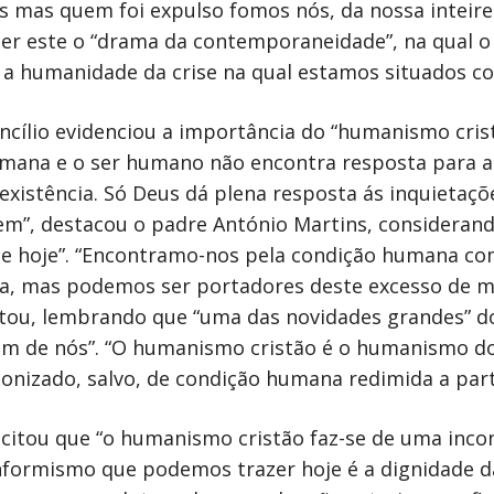
 mas quem foi expulso fomos nós, da nossa inteire
ser este o “drama da contemporaneidade”, na qual o
é a humanidade da crise na qual estamos situados 
cílio evidenciou a importância do “humanismo crist
mana e o ser humano não encontra resposta para a 
 existência. Só Deus dá plena resposta ás inquieta
em”, destacou o padre António Martins, considerando
e hoje”. “Encontramo-nos pela condição humana c
a, mas podemos ser portadores deste excesso de mi
ntou, lembrando que “uma das novidades grandes” do c
 um de nós”. “O humanismo cristão é o humanismo 
izado, salvo, de condição humana redimida a parti
licitou que “o humanismo cristão faz-se de uma in
onformismo que podemos trazer hoje é a dignidade d