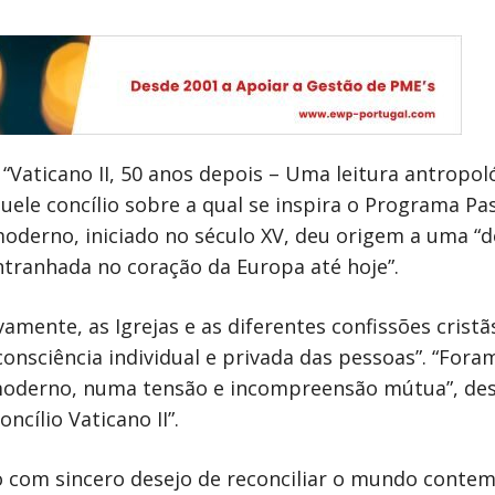
 “Vaticano II, 50 anos depois – Uma leitura antropo
uele concílio sobre a qual se inspira o Programa Pas
oderno, iniciado no século XV, deu origem a uma “d
entranhada no coração da Europa até hoje”.
amente, as Igrejas e as diferentes confissões crist
onsciência individual e privada das pessoas”. “For
oderno, numa tensão e incompreensão mútua”, desc
cílio Vaticano II”.
do com sincero desejo de reconciliar o mundo contem