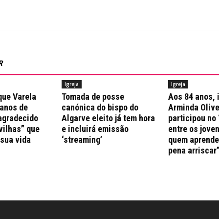
R
Igreja
Igreja
que Varela
Tomada de posse
Aos 84 anos, 
 anos de
canónica do bispo do
Arminda Olive
agradecido
Algarve eleito já tem hora
participou no 
vilhas” que
e incluirá emissão
entre os jove
 sua vida
‘streaming’
quem aprende 
pena arriscar