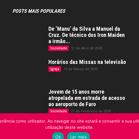
POSTS MAIS POPULARES
De ‘Manu’ da Silva a Manuel da
Cruz. De técnico dos Iron Maiden
a irmão...
12 de Abril de 2020
Sociedade
Horários das Missas na televisão
13 de Março de 2020
Igreja
Jovem de 15 anos morre
atropelada em estrada de acesso
ao aeroporto de Faro
21 de Fevereiro de 2020
Sociedade
riência como utilizador. Ao navegar no site estará a consentir a sua uti
utilização deste website.
Ok
Ler mais