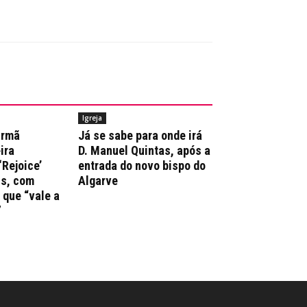
Igreja
irmã
Já se sabe para onde irá
ira
D. Manuel Quintas, após a
‘Rejoice’
entrada do novo bispo do
ns, com
Algarve
que “vale a
”