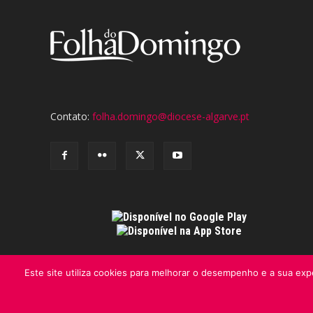
Contato:
folha.domingo@diocese-algarve.pt
Este site utiliza cookies para melhorar o desempenho e a sua expe