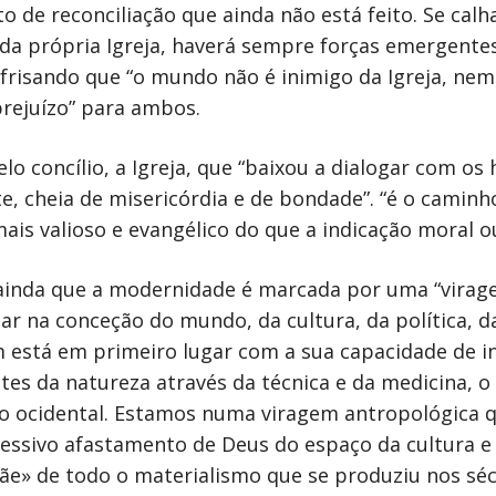
de reconciliação que ainda não está feito. Se calha
a própria Igreja, haverá sempre forças emergentes
frisando que “o mundo não é inimigo da Igreja, nem 
prejuízo” para ambos.
lo concílio, a Igreja, que “baixou a dialogar com o
e, cheia de misericórdia e de bondade”. “é o camin
is valioso e evangélico do que a indicação moral ou 
ainda que a modernidade é marcada por uma “virage
r na conceção do mundo, da cultura, da política, da
está em primeiro lugar com a sua capacidade de in
imites da natureza através da técnica e da medicina
 ocidental. Estamos numa viragem antropológica q
ressivo afastamento de Deus do espaço da cultura e 
ãe» de todo o materialismo que se produziu nos sécu