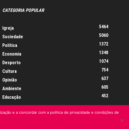
CATEGORIA POPULAR
5464
Igreja
5060
Sociedade
1372
Política
1348
Economia
1074
Desporto
754
Cultura
637
Opinião
605
Ambiente
452
Educação
lização e a concordar com a politica de privacidade e condições de