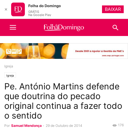
Folha do Domingo
BAIXAR
✕
GRÁTIS
Na Google Play
Igreja
Igreja
Pe. António Martins defende
que doutrina do pecado
original continua a fazer todo
o sentido
176
Por
Samuel Mendonça
-
29 de Outubro de 2014