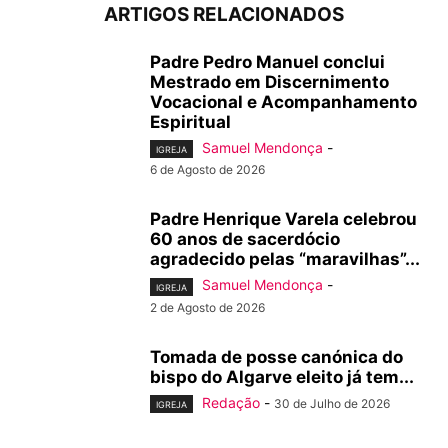
ARTIGOS RELACIONADOS
Padre Pedro Manuel conclui
Mestrado em Discernimento
Vocacional e Acompanhamento
Espiritual
Samuel Mendonça
-
IGREJA
6 de Agosto de 2026
Padre Henrique Varela celebrou
60 anos de sacerdócio
agradecido pelas “maravilhas”...
Samuel Mendonça
-
IGREJA
2 de Agosto de 2026
Tomada de posse canónica do
bispo do Algarve eleito já tem...
Redação
-
30 de Julho de 2026
IGREJA