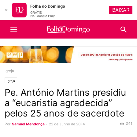
Folha do Domingo
BAIXAR
✕
GRÁTIS
Na Google Play
Igreja
Igreja
Pe. António Martins presidiu
a “eucaristia agradecida”
pelos 25 anos de sacerdote
341
Por
Samuel Mendonça
-
22 de Junho de 2014