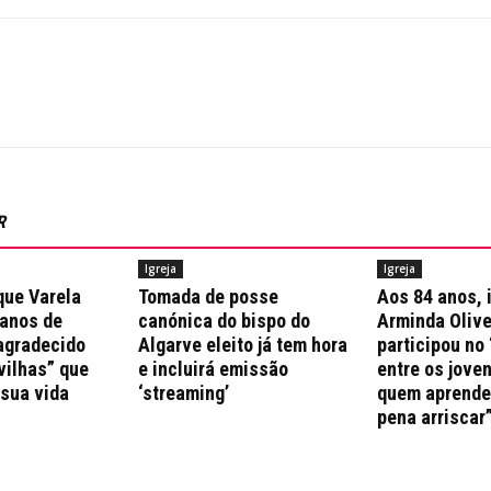
R
Igreja
Igreja
que Varela
Tomada de posse
Aos 84 anos, 
 anos de
canónica do bispo do
Arminda Olive
agradecido
Algarve eleito já tem hora
participou no 
vilhas” que
e incluirá emissão
entre os jove
 sua vida
‘streaming’
quem aprende 
pena arriscar