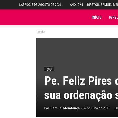
SÁBADO, 8 DE AGOSTO DE 2026
ANO: CXII
DIRETOR: SAMUEL M
Folha
INÍCIO
IGRE
Igreja
do
Domingo
Igreja
Pe. Feliz Pires
sua ordenação 
Por
Samuel Mendonça
-
4 de Julho de 2013