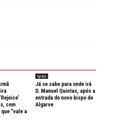
Igreja
irmã
Já se sabe para onde irá
ira
D. Manuel Quintas, após a
‘Rejoice’
entrada do novo bispo do
ns, com
Algarve
que “vale a
”