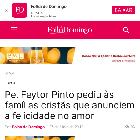
Folha do Domingo
BAIXAR
✕
GRÁTIS
Na Google Play
Igreja
Igreja
Pe. Feytor Pinto pediu às
famílias cristãs que anunciem
a felicidade no amor
55
Por
Folha do Domingo
-
27 de Maio de 2010