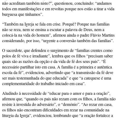
não acreditam também nisto?”, questionou, concluindo: “andamos
todos em manifestações e em revoltas porque nos estão a tirar a vida
burguesa que tínhamos”.
“Também na Igreja se fala em crise. Porquê? Porque nas famílias
não se reza, nem se ensina a escutar a palavra de Deus, nem a
colocá-la na vida do homem”, afirmou ainda o padre Flávio Martins
considerando, por isso, “urgente a conversão também das famílias”.
O sacerdote, que defendeu o surgimento de “famílias crentes como
polos de fé viva e irradiante”, lembra que os filhos “precisam saber
quais são as razões da opção e da vida de fé dos seus pais”. “É
necessário partilhar isto em casa. A família é a primeira e autêntica
escola da fé”, evidenciou, advertindo que “a transmissão da fé deve
ser mais testemunhada do que educada” e que “a catequese é uma
complementaridade do trabalho iniciado em casa”.
Aludindo à necessidade de “educar para o amor e para a oração”,
afirmou que, “quando os pais não rezam com os filhos, a família não
resiste à investida do adversário”, o “demónio”. “Ao rezar em casa,
os filhos não encontram dificuldades em rezar na comunidade na
liturgia da Igreja”, evidenciou, lembrando que “a oração fortalece a