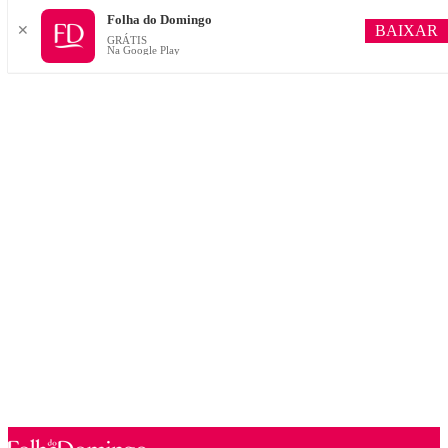
Folha do Domingo
BAIXAR
✕
GRÁTIS
Na Google Play