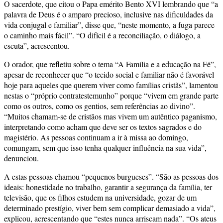
O sacerdote, que citou o Papa emérito Bento XVI lembrando que “a
palavra de Deus é o amparo precioso, inclusive nas dificuldades da
vida conjugal e familiar”, disse que, “neste momento, a fuga parece
o caminho mais fácil”. “O difícil é a reconciliação, o diálogo, a
escuta”, acrescentou.
O orador, que refletiu sobre o tema “A Família e a educação na Fé”,
apesar de reconhecer que “o tecido social e familiar não é favorável
hoje para aqueles que querem viver como famílias cristãs”, lamentou
nestas o “próprio contratestemunho” porque “vivem em grande parte
como os outros, como os gentios, sem referências ao divino”.
“Muitos chamam-se de cristãos mas vivem um autêntico paganismo,
interpretando como acham que deve ser os textos sagrados e do
magistério. As pessoas continuam a ir à missa ao domingo,
comungam, sem que isso tenha qualquer influência na sua vida”,
denunciou.
A estas pessoas chamou “pequenos burgueses”. “São as pessoas dos
ideais: honestidade no trabalho, garantir a segurança da família, ter
televisão, que os filhos estudem na universidade, gozar de um
determinado prestígio, viver bem sem complicar demasiado a vida”,
explicou, acrescentando que “estes nunca arriscam nada”. “Os ateus