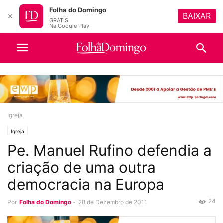
Folha do Domingo
BAIXAR
✕
GRÁTIS
Na Google Play
Igreja
Igreja
Pe. Manuel Rufino defendia a
criação de uma outra
democracia na Europa
24
Por
Folha do Domingo
-
28 de Dezembro de 2011