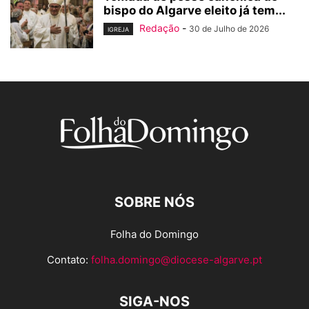
bispo do Algarve eleito já tem...
Redação
-
30 de Julho de 2026
IGREJA
SOBRE NÓS
Folha do Domingo
Contato:
folha.domingo@diocese-algarve.pt
SIGA-NOS