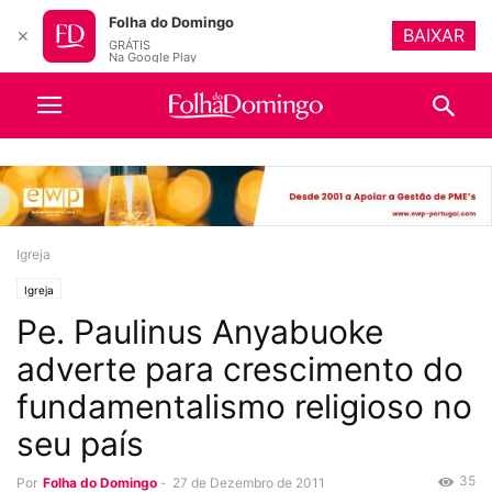
Folha do Domingo
BAIXAR
✕
GRÁTIS
Na Google Play
Igreja
Igreja
Pe. Paulinus Anyabuoke
adverte para crescimento do
fundamentalismo religioso no
seu país
35
Por
Folha do Domingo
-
27 de Dezembro de 2011