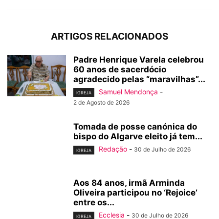
ARTIGOS RELACIONADOS
Padre Henrique Varela celebrou
60 anos de sacerdócio
agradecido pelas “maravilhas”...
Samuel Mendonça
-
IGREJA
2 de Agosto de 2026
Tomada de posse canónica do
bispo do Algarve eleito já tem...
Redação
-
30 de Julho de 2026
IGREJA
Aos 84 anos, irmã Arminda
Oliveira participou no ‘Rejoice’
entre os...
Ecclesia
-
30 de Julho de 2026
IGREJA