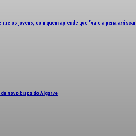
 entre os jovens, com quem aprende que “vale a pena arriscar
a do novo bispo do Algarve