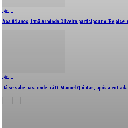
Igreja
Aos 84 anos, irmã Arminda Oliveira participou no ‘Rejoice’
Igreja
Já se sabe para onde irá D. Manuel Quintas, após a entrad