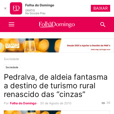
Folha do Domingo
BAIXAR
✕
GRÁTIS
Na Google Play
Sociedade
Sociedade
Pedralva, de aldeia fantasma
a destino de turismo rural
renascido das “cinzas”
36
Por
Folha do Domingo
-
30 de Agosto de 2010