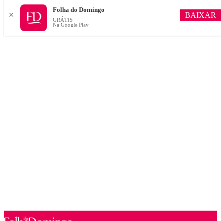
Folha do Domingo
BAIXAR
✕
GRÁTIS
Na Google Play