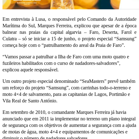
Em entrevista à Lusa, o responsável pelo Comando da Autoridade
Marítima do Sul, Marques Ferreira, explicou que apesar de a época
balnear nas praias da capital algarvia – Faro, Deserta, Farol e
Culatra – só se iniciar a 15 de junho, o projeto especial “Samsung”
começa hoje com o “patrulhamento do areal da Praia de Faro”.
“Vamos passar a patrulhar a Ilha de Faro com uma moto quatro e
fuzileiros habilitados com o curso de nadadores-salvadores”,
explicou aquele responsável.
Um outro projeto especial denominado “SeaMasters” prevê também
um reforço do projeto “Samsung”, com carrinhas todo-o-terreno e
moto 4×4 de salvamento, para as capitanias de Lagos, Portimão e
Vila Real de Santo António.
Em setembro de 2010, o comandante Marques Ferreira já havia
anunciado que em 2011 ia implementar no terreno um plano integral
de segurança com os objetivos de aumentar a segurança com a ajuda
de motas de água, moto 4×4 e equipamentos de comunicações e
diminuir o número de nadadores salvadores.