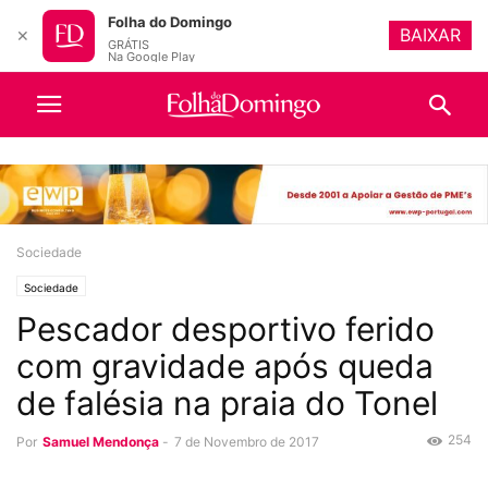
Folha do Domingo
BAIXAR
✕
GRÁTIS
Na Google Play
Sociedade
Sociedade
Pescador desportivo ferido
com gravidade após queda
de falésia na praia do Tonel
254
Por
Samuel Mendonça
-
7 de Novembro de 2017