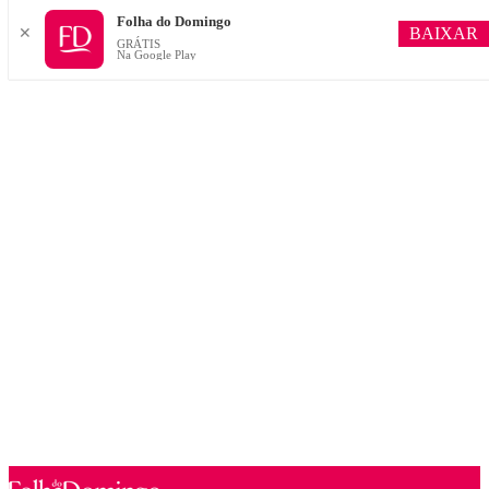
Folha do Domingo
BAIXAR
✕
GRÁTIS
Na Google Play