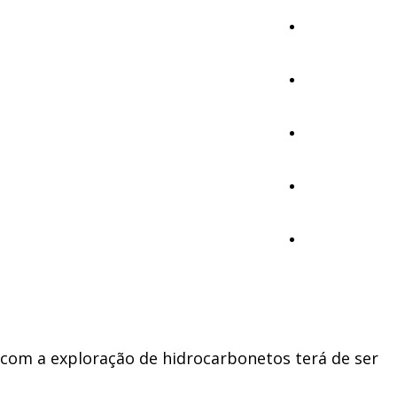
Cultura
Ambiente
Desporto
Opinião
Vídeos
r com a exploração de hidrocarbonetos terá de ser