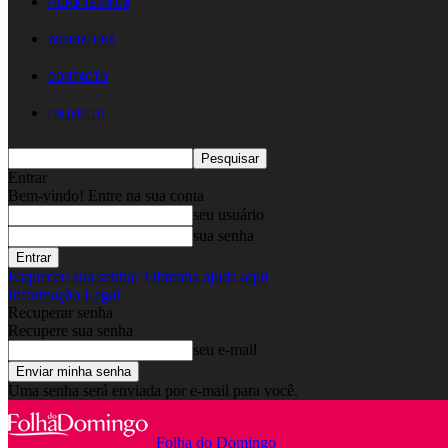
FICHA TÉCNICA
ASSINATURA
CONTACTO
EM DIRETO
Entrar
Bem-vindo! Entre na sua conta
seu usuário
sua senha
Esqueceu sua senha? Obtenha ajuda aqui
Informação Legal
Recuperar senha
Recupere sua senha
seu e-mail
Uma senha será enviada por e-mail para você.
Folha do Domingo