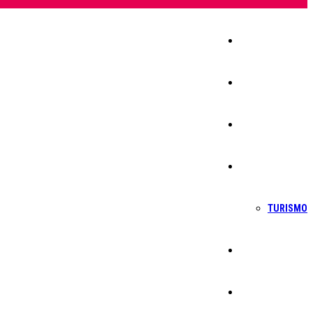
Início
Igreja
Sociedade
Economia
TURISMO
Política
Educação