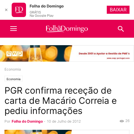
Folha do Domingo
BAIXAR
✕
GRÁTIS
Na Google Play
Economia
Economia
PGR confirma receção de
carta de Macário Correia e
pediu informações
26
Por
Folha do Domingo
-
10 de Julho de 2012